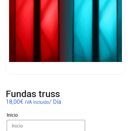
Fundas truss
18,00
€
/ Día
IVA Incluido
Inicio