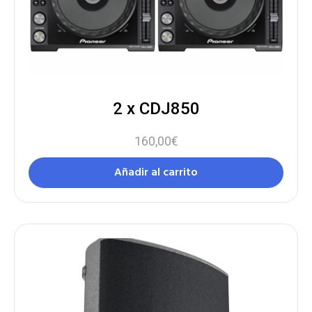
2 x CDJ850
160,00
€
Añadir al carrito