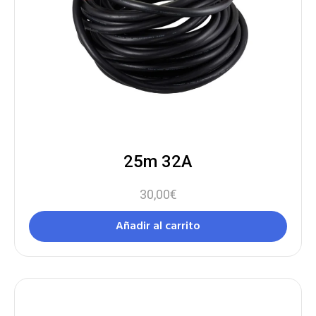
25m 32A
30,00
€
Añadir al carrito